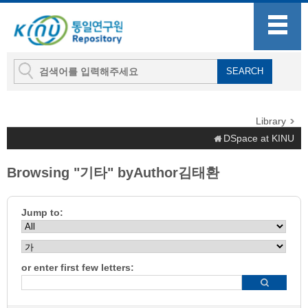
Library
DSpace at KINU
Browsing "기타" byAuthor김태환
Jump to:
or enter first few letters: