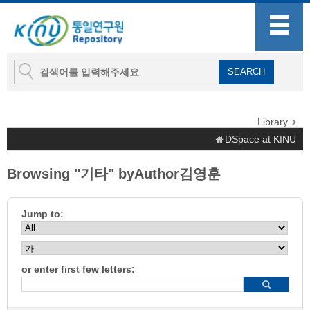
Library
DSpace at KINU
Browsing "기타" byAuthor김영훈
Jump to:
or enter first few letters: