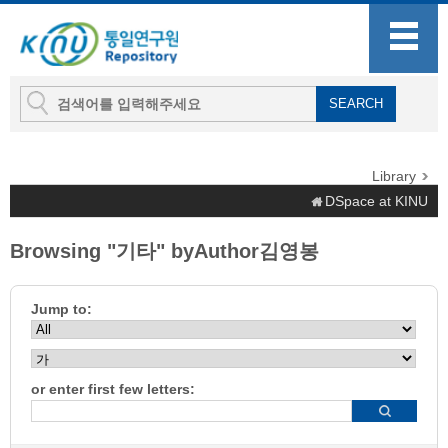
Library
DSpace at KINU
Browsing "기타" byAuthor김영봉
Jump to:
or enter first few letters: