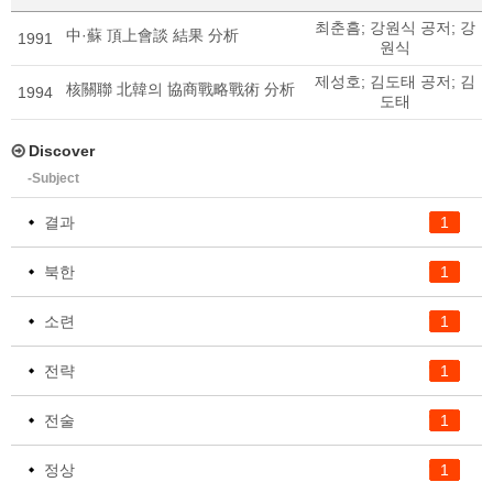
최춘흠
;
강원식 공저
;
강
中·蘇 頂上會談 結果 分析
1991
원식
제성호
;
김도태 공저
;
김
核關聯 北韓의 協商戰略戰術 分析
1994
도태
Discover
-Subject
결과
1
북한
1
소련
1
전략
1
전술
1
정상
1