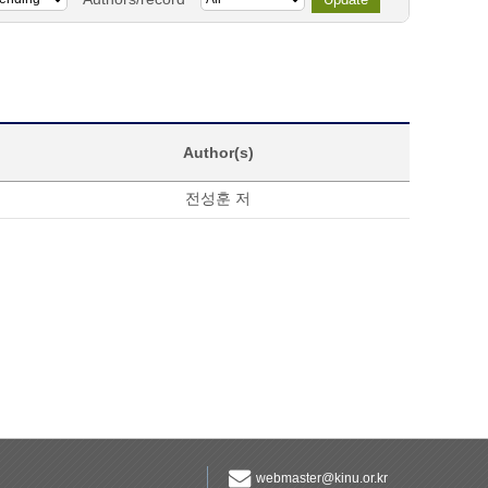
Author(s)
전성훈 저
webmaster@kinu.or.kr