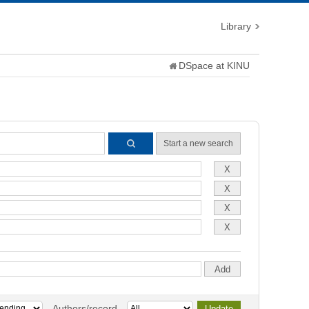
Library
DSpace at KINU
Start a new search
Authors/record