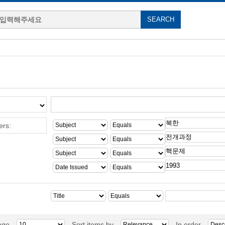
ers:
age
Sort items by
In order