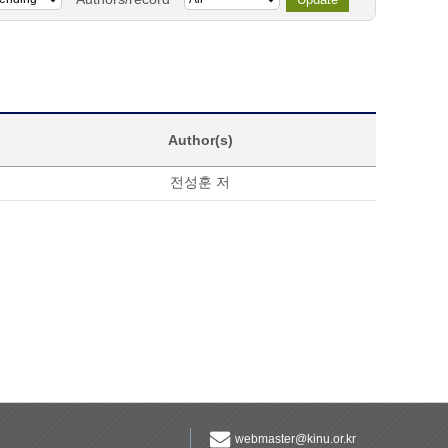
Author(s)
전성훈 저
webmaster@kinu.or.kr