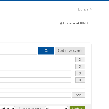
Library
DSpace at KINU
Start a new search
Authors/record