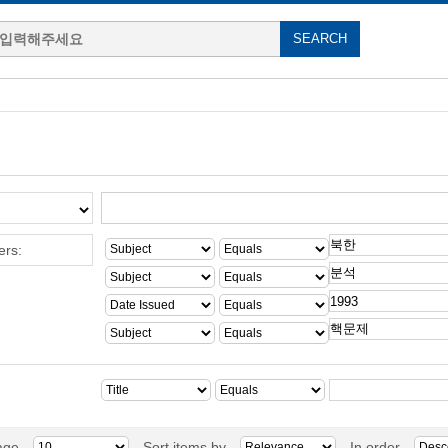
ers:
age
Sort items by
In order