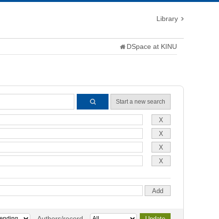
Library
DSpace at KINU
Start a new search
Authors/record