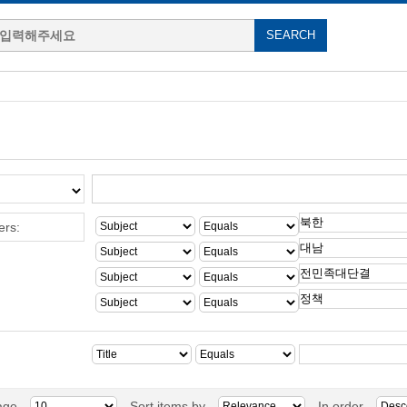
ers:
age
Sort items by
In order