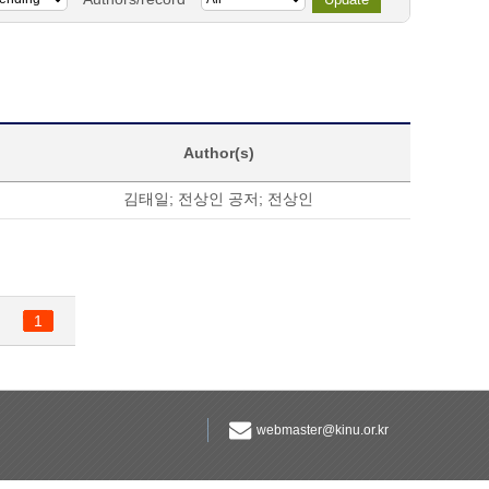
Author(s)
김태일
;
전상인 공저
;
전상인
1
webmaster@kinu.or.kr