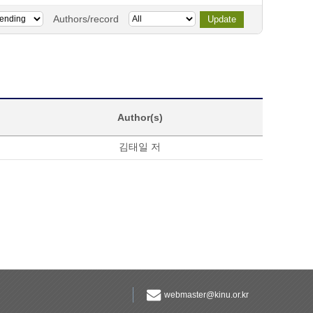
Authors/record
Author(s)
김태일 저
webmaster@kinu.or.kr