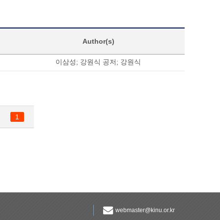
Author(s)
이삼성
;
강원식 공저
;
강원식
1
webmaster@kinu.or.kr