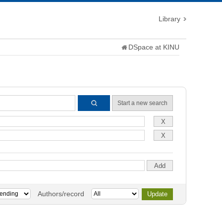
Library
DSpace at KINU
Start a new search
Authors/record