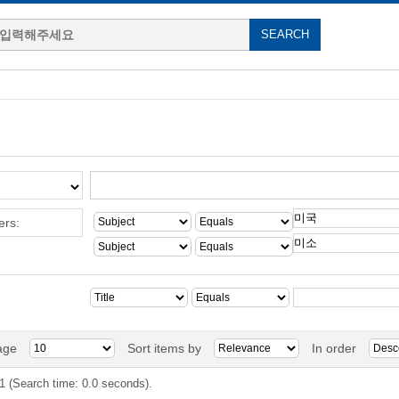
ers:
age
Sort items by
In order
 1 (Search time: 0.0 seconds).