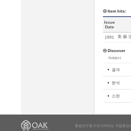
Item hits:
Issue
Date
美·蘇 
1991
Discover
-Subject
결과
분석
소련
통일연구원 리포지터리는 국립중앙도