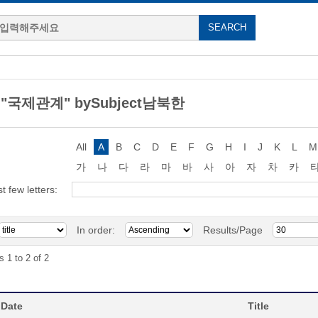
g "국제관계" bySubject남북한
All
A
B
C
D
E
F
G
H
I
J
K
L
M
가
나
다
라
마
바
사
아
자
차
카
st few letters:
In order:
Results/Page
s 1 to 2 of 2
 Date
Title