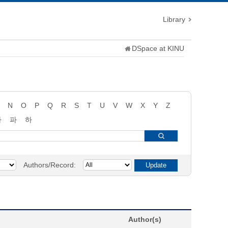
Library
DSpace at KINU
N
O
P
Q
R
S
T
U
V
W
X
Y
Z
타
파
하
Authors/Record:
Author(s)