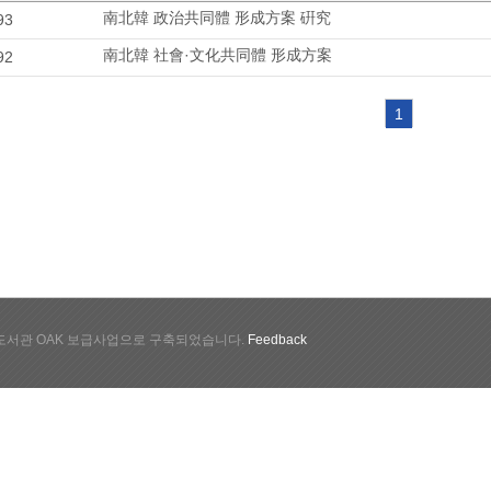
南北韓 政治共同體 形成方案 硏究
93
南北韓 社會·文化共同體 形成方案
92
1
서관 OAK 보급사업으로 구축되었습니다.
Feedback