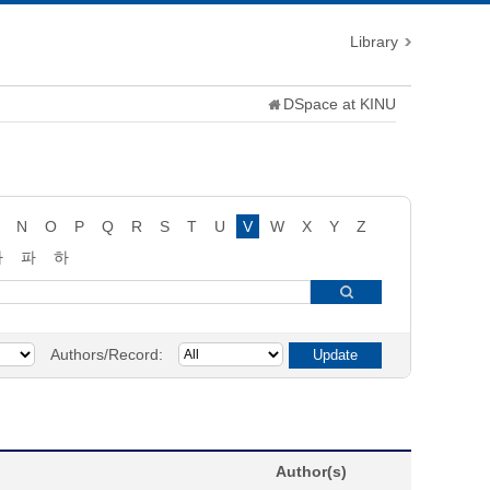
Library
DSpace at KINU
N
O
P
Q
R
S
T
U
V
W
X
Y
Z
타
파
하
Authors/Record:
Author(s)