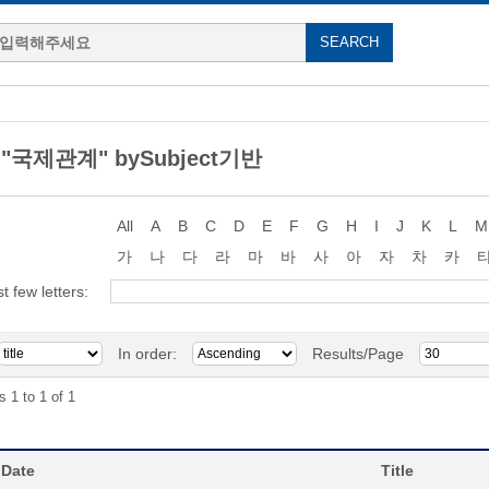
g "국제관계" bySubject기반
All
A
B
C
D
E
F
G
H
I
J
K
L
M
가
나
다
라
마
바
사
아
자
차
카
st few letters:
In order:
Results/Page
s 1 to 1 of 1
 Date
Title