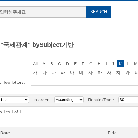
g "국제관계" bySubject기반
All
A
B
C
D
E
F
G
H
I
J
K
L
M
가
나
다
라
마
바
사
아
자
차
카
st few letters:
In order:
Results/Page
s 1 to 1 of 1
 Date
Title