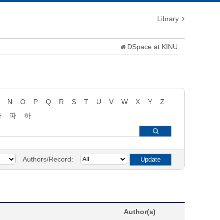
Library
DSpace at KINU
N
O
P
Q
R
S
T
U
V
W
X
Y
Z
타
파
하
Authors/Record:
Author(s)