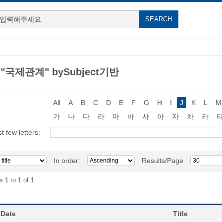
g "국제관계" bySubject기반
All
A
B
C
D
E
F
G
H
I
J
K
L
M
가
나
다
라
마
바
사
아
자
차
카
st few letters:
In order:
Results/Page
s 1 to 1 of 1
 Date
Title