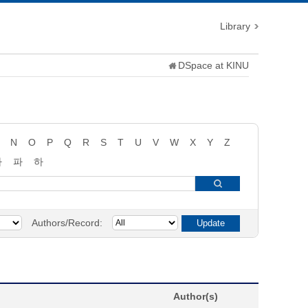
Library
DSpace at KINU
N
O
P
Q
R
S
T
U
V
W
X
Y
Z
타
파
하
Authors/Record:
Author(s)