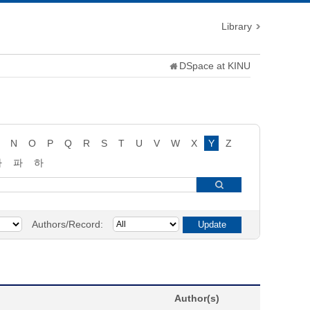
Library
DSpace at KINU
N
O
P
Q
R
S
T
U
V
W
X
Y
Z
타
파
하
Authors/Record:
Author(s)