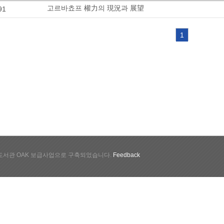
고르바쵸프 權力의 現況과 展望
91
1
서관 OAK 보급사업으로 구축되었습니다.
Feedback