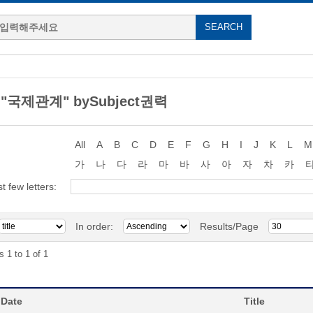
g "국제관계" bySubject권력
All
A
B
C
D
E
F
G
H
I
J
K
L
M
가
나
다
라
마
바
사
아
자
차
카
st few letters:
In order:
Results/Page
s 1 to 1 of 1
 Date
Title