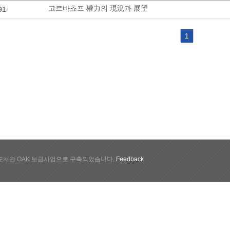
고르바쵸프 權力의 現況과 展望
91
1
서관 OAK 보급사업으로 구축되었습니다.
Feedback