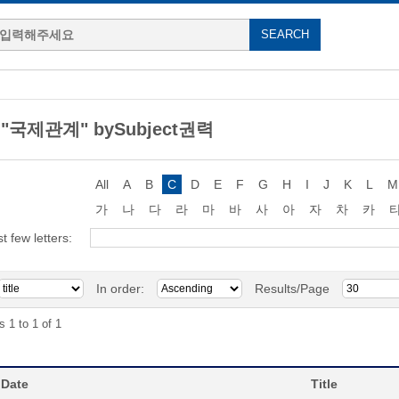
g "국제관계" bySubject권력
All
A
B
C
D
E
F
G
H
I
J
K
L
M
가
나
다
라
마
바
사
아
자
차
카
st few letters:
In order:
Results/Page
s 1 to 1 of 1
 Date
Title