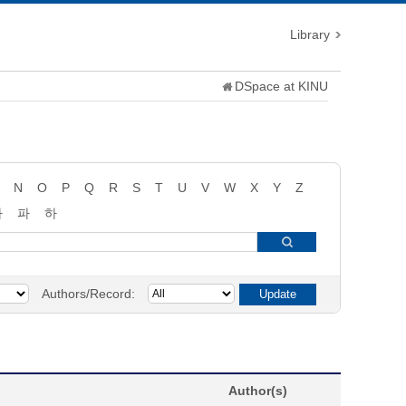
Library
DSpace at KINU
N
O
P
Q
R
S
T
U
V
W
X
Y
Z
타
파
하
Authors/Record:
Author(s)