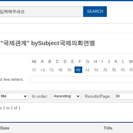
g "국제관계" bySubject국제의회연맹
All
A
B
C
D
E
F
G
H
I
J
K
L
M
가
나
다
라
마
바
사
아
자
차
카
st few letters:
In order:
Results/Page
s 1 to 1 of 1
 Date
Title