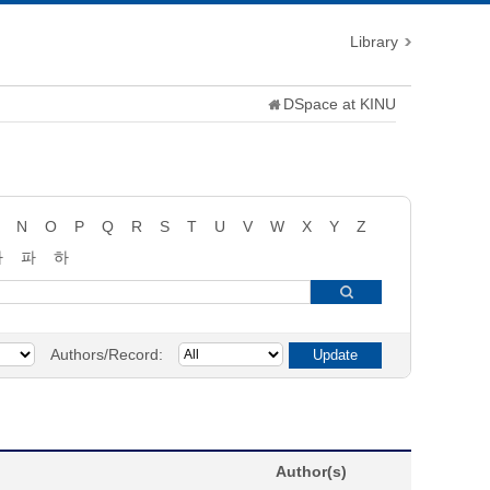
Library
DSpace at KINU
N
O
P
Q
R
S
T
U
V
W
X
Y
Z
타
파
하
Authors/Record:
Author(s)