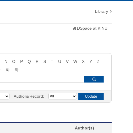
Library
DSpace at KINU
N
O
P
Q
R
S
T
U
V
W
X
Y
Z
타
파
하
Authors/Record:
Author(s)