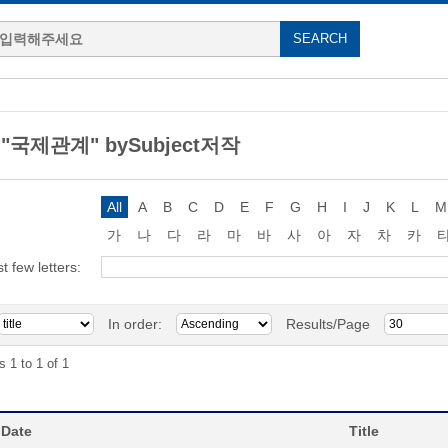
g "국제관계" bySubject저작
All
A
B
C
D
E
F
G
H
I
J
K
L
M
가
나
다
라
마
바
사
아
자
차
카
st few letters:
In order:
Results/Page
s 1 to 1 of 1
 Date
Title