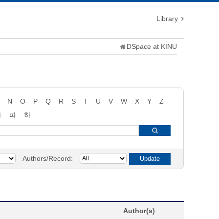
Library
DSpace at KINU
N
O
P
Q
R
S
T
U
V
W
X
Y
Z
타
파
하
Authors/Record:
Author(s)