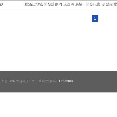
豆滿江地域 開發計劃의 現況과 展望 : 開發代案 및 法制度
92
1
서관 OAK 보급사업으로 구축되었습니다.
Feedback