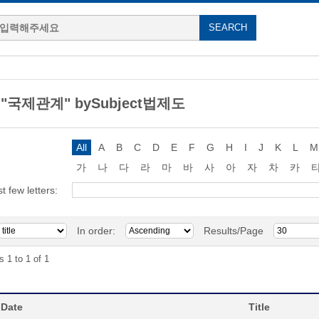
g "국제관계" bySubject법제도
All
A
B
C
D
E
F
G
H
I
J
K
L
M
가
나
다
라
마
바
사
아
자
차
카
st few letters:
In order:
Results/Page
s 1 to 1 of 1
 Date
Title