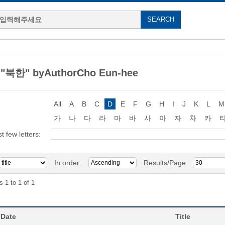
 "북한" byAuthorCho Eun-hee
All
A
B
C
D
E
F
G
H
I
J
K
L
M
가
나
다
라
마
바
사
아
자
차
카
st few letters:
In order:
Results/Page
s 1 to 1 of 1
 Date
Title