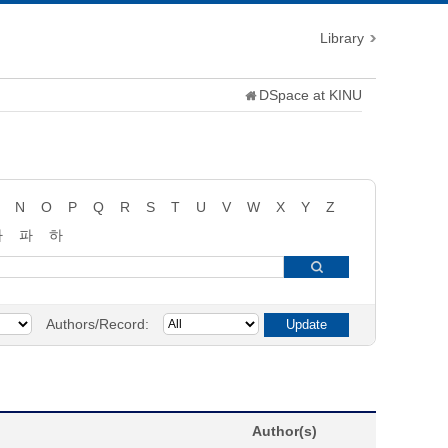
Library
DSpace at KINU
N
O
P
Q
R
S
T
U
V
W
X
Y
Z
타
파
하
Authors/Record:
Author(s)