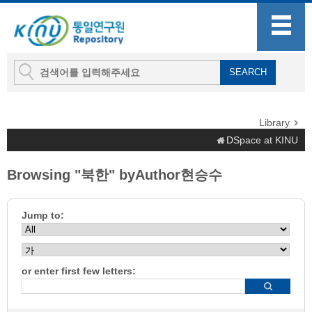
Library
DSpace at KINU
Browsing "북한" byAuthor현승수
Jump to:
or enter first few letters: