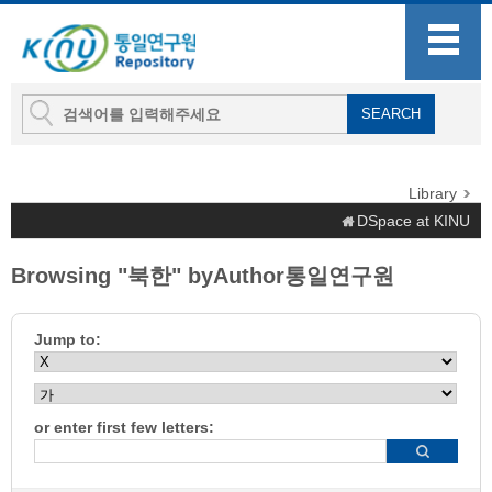
Library
DSpace at KINU
Browsing "북한" byAuthor통일연구원
Jump to:
or enter first few letters: