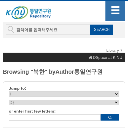
Library
DSpace at KINU
Browsing "북한" byAuthor통일연구원
Jump to:
or enter first few letters: