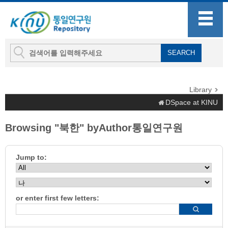
Library
DSpace at KINU
Browsing "북한" byAuthor통일연구원
Jump to:
or enter first few letters: