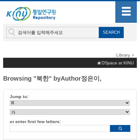
Library
DSpace at KINU
Browsing "북한" byAuthor정은이,
Jump to:
or enter first few letters: