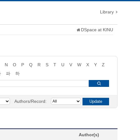
Library
DSpace at KINU
N
O
P
Q
R
S
T
U
V
W
X
Y
Z
타
파
하
Authors/Record:
Author(s)