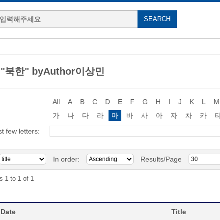
g "북한" byAuthor이상민
All
A
B
C
D
E
F
G
H
I
J
K
L
M
가
나
다
라
마
바
사
아
자
차
카
st few letters:
In order:
Results/Page
s 1 to 1 of 1
 Date
Title