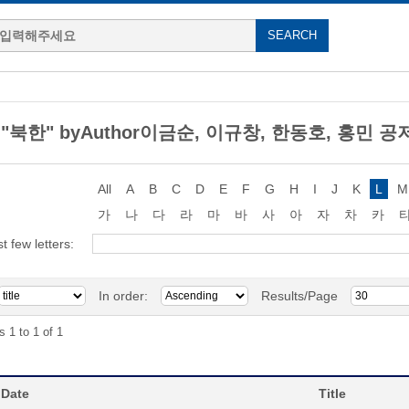
g "북한" byAuthor이금순, 이규창, 한동호, 홍민 공
All
A
B
C
D
E
F
G
H
I
J
K
L
M
가
나
다
라
마
바
사
아
자
차
카
st few letters:
In order:
Results/Page
s 1 to 1 of 1
 Date
Title