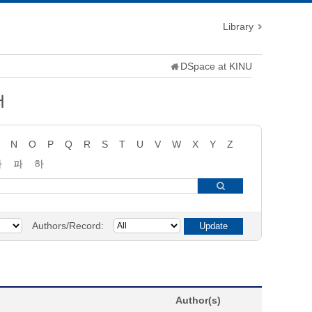
Library
DSpace at KINU
저
N
O
P
Q
R
S
T
U
V
W
X
Y
Z
타
파
하
Authors/Record:
Author(s)