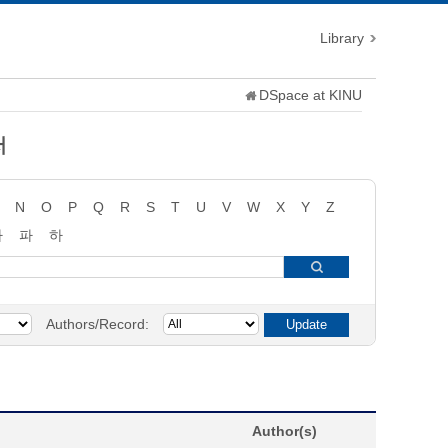
Library
DSpace at KINU
저
N
O
P
Q
R
S
T
U
V
W
X
Y
Z
타
파
하
Authors/Record:
Author(s)