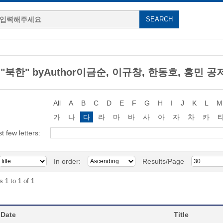
g "북한" byAuthor이금순, 이규창, 한동호, 홍민 공
All
A
B
C
D
E
F
G
H
I
J
K
L
M
가
나
다
라
마
바
사
아
자
차
카
st few letters:
In order:
Results/Page
s 1 to 1 of 1
 Date
Title