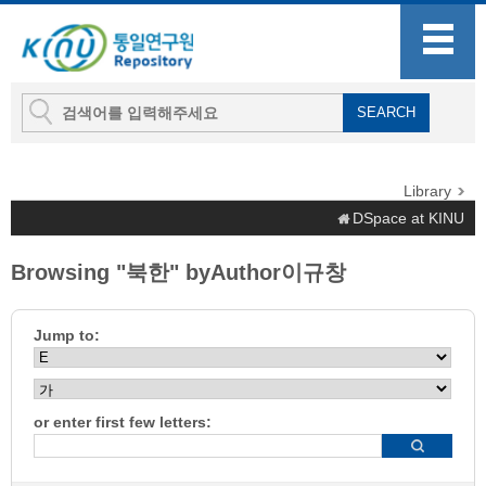
Library
DSpace at KINU
Browsing "북한" byAuthor이규창
Jump to:
or enter first few letters: