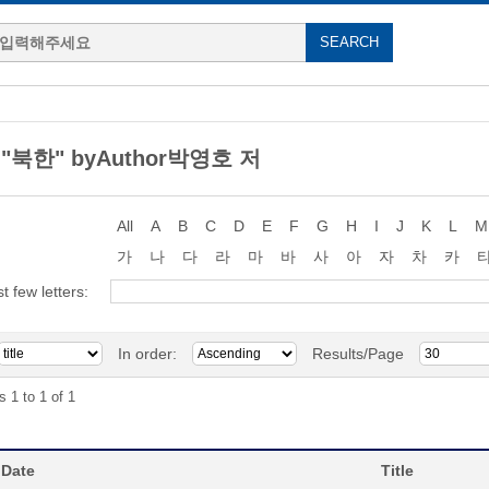
g "북한" byAuthor박영호 저
All
A
B
C
D
E
F
G
H
I
J
K
L
M
가
나
다
라
마
바
사
아
자
차
카
st few letters:
In order:
Results/Page
s 1 to 1 of 1
 Date
Title