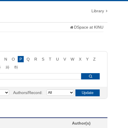
Library
DSpace at KINU
N
O
P
Q
R
S
T
U
V
W
X
Y
Z
타
파
하
Authors/Record:
Author(s)