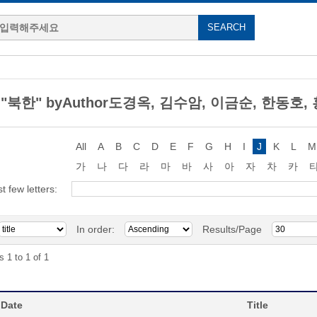
g "북한" byAuthor도경옥, 김수암, 이금순, 한동호,
All
A
B
C
D
E
F
G
H
I
J
K
L
M
가
나
다
라
마
바
사
아
자
차
카
st few letters:
In order:
Results/Page
s 1 to 1 of 1
 Date
Title