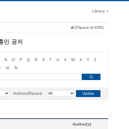
Library
DSpace at KINU
 홍민 공저
N
O
P
Q
R
S
T
U
V
W
X
Y
Z
타
파
하
Authors/Record:
Author(s)