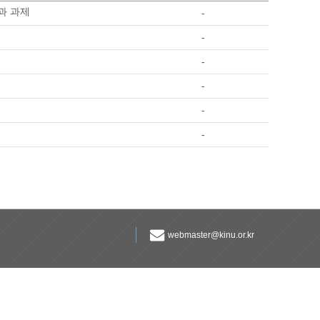
과 과제
-
-
-
-
-
-
webmaster@kinu.or.kr