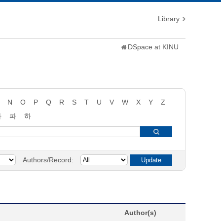
Library
DSpace at KINU
N
O
P
Q
R
S
T
U
V
W
X
Y
Z
타
파
하
Authors/Record:
Author(s)