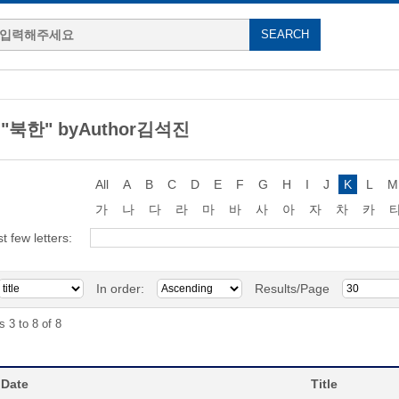
g "북한" byAuthor김석진
All
A
B
C
D
E
F
G
H
I
J
K
L
M
가
나
다
라
마
바
사
아
자
차
카
st few letters:
In order:
Results/Page
s 3 to 8 of 8
 Date
Title