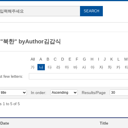
g "북한" byAuthor김갑식
All
A
B
C
D
E
F
G
H
I
J
K
L
M
가
나
다
라
마
바
사
아
자
차
카
st few letters:
In order:
Results/Page
s 1 to 5 of 5
 Date
Title