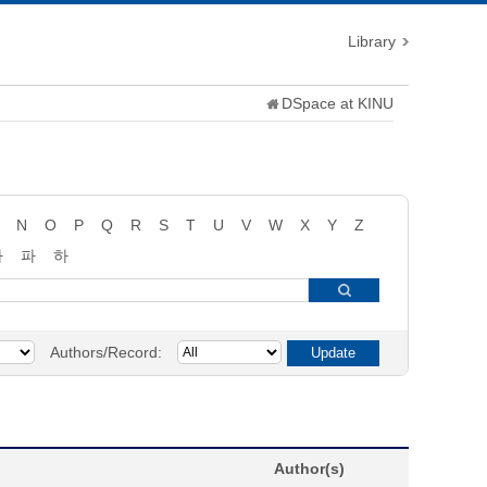
Library
DSpace at KINU
N
O
P
Q
R
S
T
U
V
W
X
Y
Z
타
파
하
Authors/Record:
Author(s)