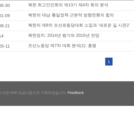
북한 최고인민회의 제13기 제4차 회의 분석
06-30
북한의 대남·통일정책 근본적 방향전환의 함의
01-09
북한의 제8차 조선로동당대회 소집과 ‘새로운 길 시즌2’
08-21
북한정치: 2014년 평가와 2015년 전망
14
조선노동당 제7차 대회 분석(1): 총평
05-11
1
서관 OAK 보급사업으로 구축되었습니다.
Feedback