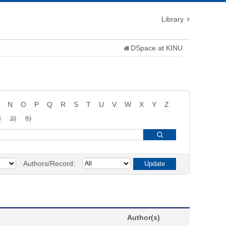
Library
DSpace at KINU
N
O
P
Q
R
S
T
U
V
W
X
Y
Z
타
파
하
Authors/Record:
Author(s)