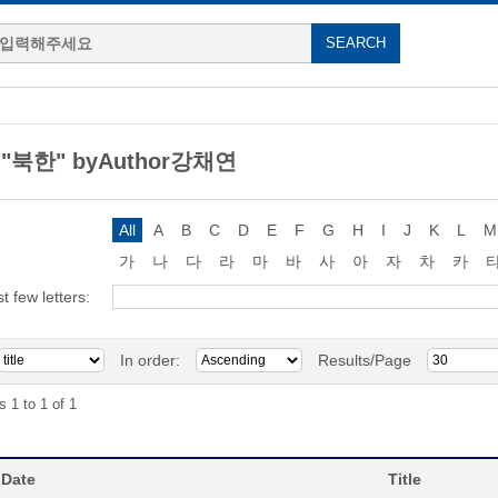
g "북한" byAuthor강채연
All
A
B
C
D
E
F
G
H
I
J
K
L
M
가
나
다
라
마
바
사
아
자
차
카
st few letters:
In order:
Results/Page
s 1 to 1 of 1
 Date
Title