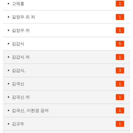
고재홍
1
길정우 외 저
1
길정우 저
1
김갑식
5
김갑식 저
1
김갑식,
3
김국신
1
김국신 저
1
김국신, 이헌경 공저
1
김규두
1