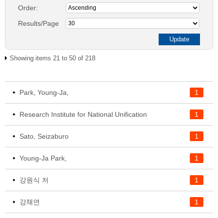
Order:
Results/Page
Showing items 21 to 50 of 218
Park, Young-Ja,
1
Research Institute for National Unification
1
Sato, Seizaburo
1
Young-Ja Park,
1
강원식 저
1
강채연
1