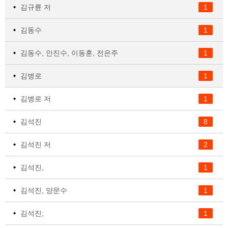
김규륜 저
1
김동수
1
김동수, 안진수, 이동훈, 전은주
1
김병로
1
김병로 저
1
김석진
8
김석진 저
2
김석진,
1
김석진, 양문수
1
김석진;
1