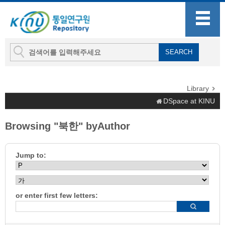
Library
DSpace at KINU
Browsing "북한" byAuthor
Jump to:
or enter first few letters: