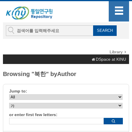
Library
DSpace at KINU
Browsing "북한" byAuthor
Jump to:
or enter first few letters: