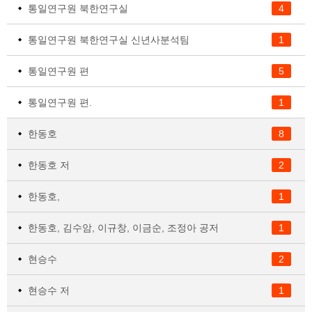
통일연구원 북한연구실
4
통일연구원 북한연구실 신년사분석팀
1
통일연구원 편
5
통일연구원 편.
1
한동호
8
한동호 저
2
한동호,
1
한동호, 김수암, 이규창, 이금순, 조정아 공저
1
현승수
2
현승수 저
1