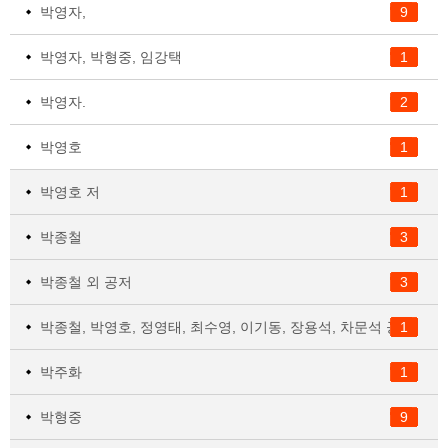
박영자,
9
박영자, 박형중, 임강택
1
박영자.
2
박영호
1
박영호 저
1
박종철
3
박종철 외 공저
3
박종철, 박영호, 정영태, 최수영, 이기동, 장용석, 차문석 공저
1
박주화
1
박형중
9