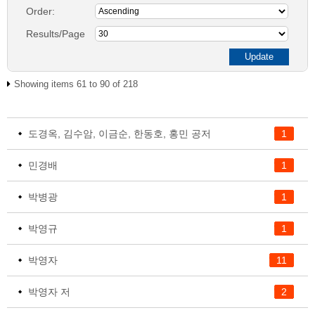
Order:
Results/Page
Showing items 61 to 90 of 218
도경옥, 김수암, 이금순, 한동호, 홍민 공저
1
민경배
1
박병광
1
박영규
1
박영자
11
박영자 저
2