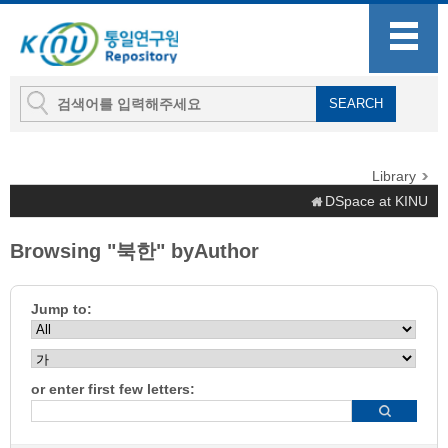
Library
DSpace at KINU
Browsing "북한" byAuthor
Jump to:
or enter first few letters: