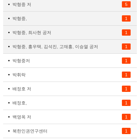
박형중 저
5
박형중,
1
박형중, 최사현 공저
1
박형중, 홍우택, 김석진, 고재홍, 이승열 공저
1
박형중저
1
박휘락
1
배정호 저
1
배정호,
1
백영옥 저
1
북한인권연구센터
1