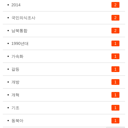
2014
2
국민의식조사
2
남북통합
2
1990년대
1
가속화
1
갈등
1
개방
1
개혁
1
기조
1
동북아
1