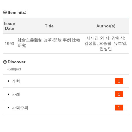
Item hits:
Issue
Title
Author(s)
Date
서재진 외 저
;
강원식
;
社會主義體制 改革·開放 事例 比較
김성철
;
오승렬
;
유호열
;
1993
硏究
전상인
Discover
-Subject
개혁
1
사례
1
사회주의
1