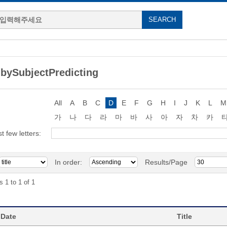
bySubjectPredicting
All
A
B
C
D
E
F
G
H
I
J
K
L
M
가
나
다
라
마
바
사
아
자
차
카
st few letters:
In order:
Results/Page
s 1 to 1 of 1
 Date
Title