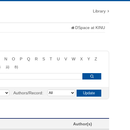
Library
DSpace at KINU
N
O
P
Q
R
S
T
U
V
W
X
Y
Z
타
파
하
Authors/Record:
Author(s)