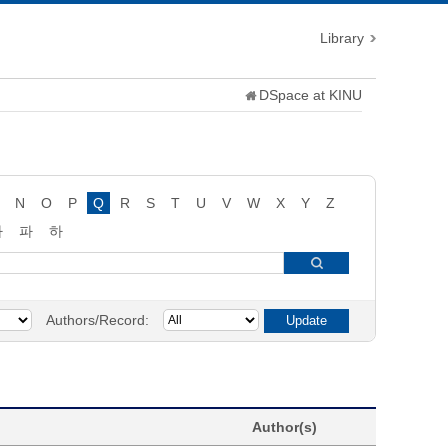
Library
DSpace at KINU
N
O
P
Q
R
S
T
U
V
W
X
Y
Z
타
파
하
Authors/Record:
Author(s)