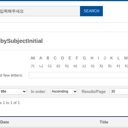
bySubjectInitial
All
A
B
C
D
E
F
G
H
I
J
K
L
M
가
나
다
라
마
바
사
아
자
차
카
st few letters:
In order:
Results/Page
s 1 to 1 of 1
 Date
Title