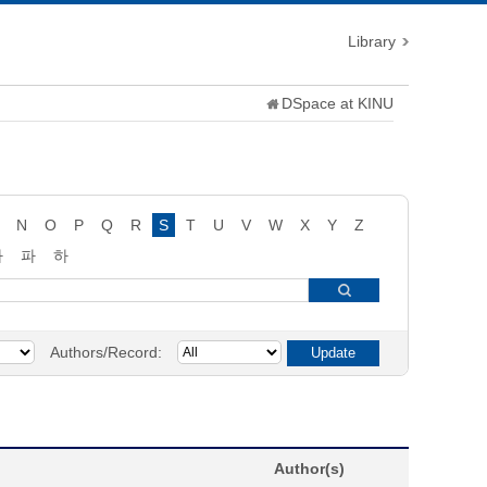
Library
DSpace at KINU
N
O
P
Q
R
S
T
U
V
W
X
Y
Z
타
파
하
Authors/Record:
Author(s)