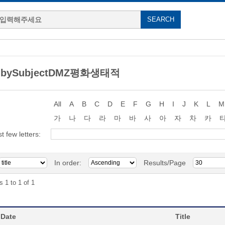
g bySubjectDMZ평화생태적
All
A
B
C
D
E
F
G
H
I
J
K
L
M
가
나
다
라
마
바
사
아
자
차
카
st few letters:
In order:
Results/Page
s 1 to 1 of 1
 Date
Title