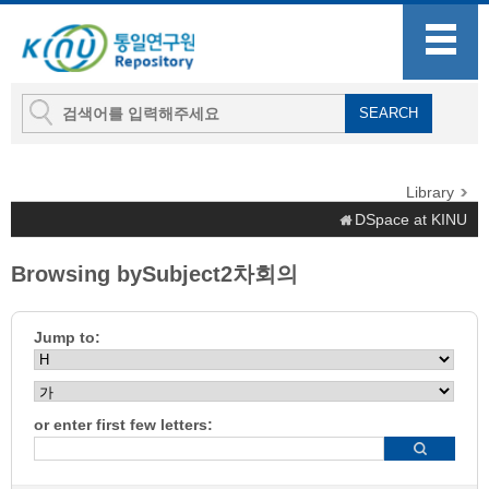
Library
DSpace at KINU
Browsing bySubject2차회의
Jump to:
or enter first few letters: