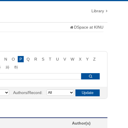
Library
DSpace at KINU
N
O
P
Q
R
S
T
U
V
W
X
Y
Z
타
파
하
Authors/Record:
Author(s)