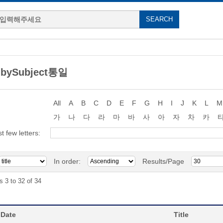
 bySubject통일
All
A
B
C
D
E
F
G
H
I
J
K
L
M
가
나
다
라
마
바
사
아
자
차
카
st few letters:
In order:
Results/Page
s 3 to 32 of 34
 Date
Title