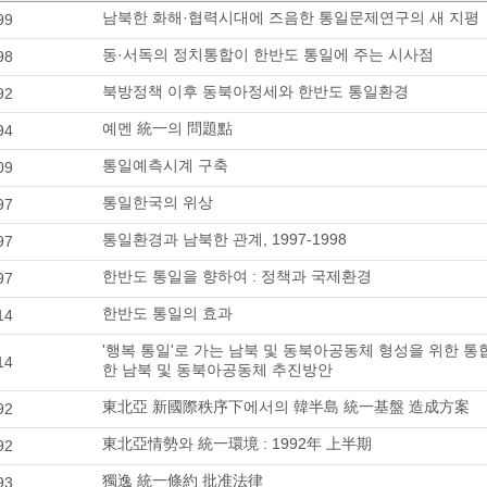
남북한 화해·협력시대에 즈음한 통일문제연구의 새 지평
99
동·서독의 정치통합이 한반도 통일에 주는 시사점
98
북방정책 이후 동북아정세와 한반도 통일환경
92
예멘 統一의 問題點
94
통일예측시계 구축
09
통일한국의 위상
97
통일환경과 남북한 관계, 1997-1998
97
한반도 통일을 향하여 : 정책과 국제환경
97
한반도 통일의 효과
14
'행복 통일'로 가는 남북 및 동북아공동체 형성을 위한 통합
14
한 남북 및 동북아공동체 추진방안
東北亞 新國際秩序下에서의 韓半島 統一基盤 造成方案
92
東北亞情勢와 統一環境 : 1992年 上半期
92
獨逸 統一條約 批准法律
93