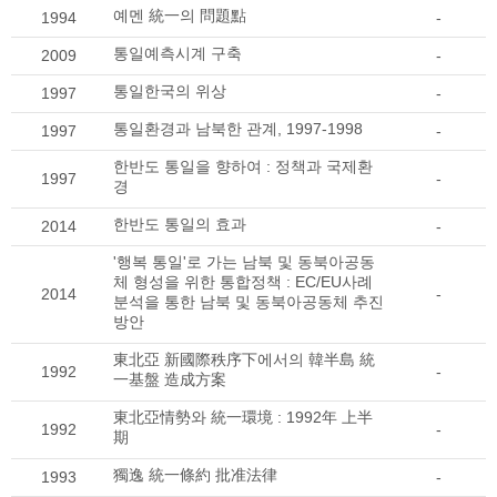
예멘 統一의 問題點
1994
-
통일예측시계 구축
2009
-
통일한국의 위상
1997
-
통일환경과 남북한 관계, 1997-1998
1997
-
한반도 통일을 향하여 : 정책과 국제환
1997
-
경
한반도 통일의 효과
2014
-
'행복 통일'로 가는 남북 및 동북아공동
체 형성을 위한 통합정책 : EC/EU사례
2014
-
분석을 통한 남북 및 동북아공동체 추진
방안
東北亞 新國際秩序下에서의 韓半島 統
1992
-
一基盤 造成方案
東北亞情勢와 統一環境 : 1992年 上半
1992
-
期
獨逸 統一條約 批准法律
1993
-