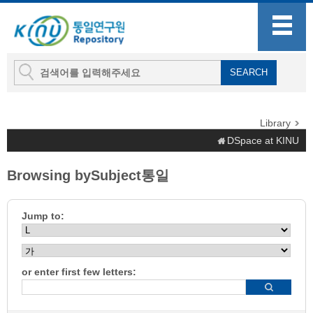
Library
DSpace at KINU
Browsing bySubject통일
Jump to:
or enter first few letters: