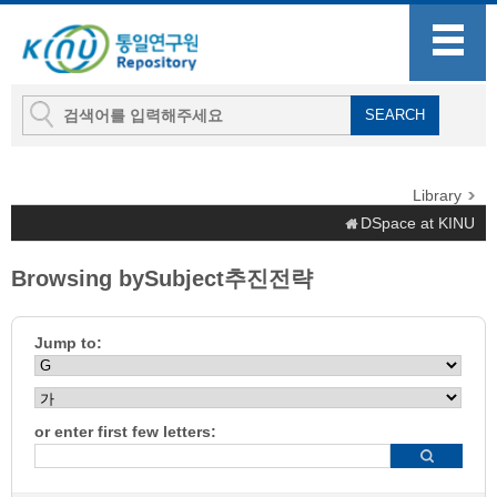
Library
DSpace at KINU
Browsing bySubject추진전략
Jump to:
or enter first few letters: