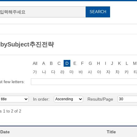
g bySubject추진전략
All
A
B
C
D
E
F
G
H
I
J
K
L
M
가
나
다
라
마
바
사
아
자
차
카
st few letters:
In order:
Results/Page
s 1 to 2 of 2
 Date
Title