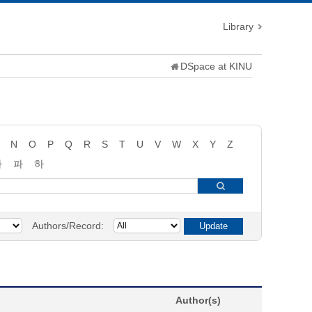
Library
DSpace at KINU
N
O
P
Q
R
S
T
U
V
W
X
Y
Z
타
파
하
Authors/Record:
Author(s)