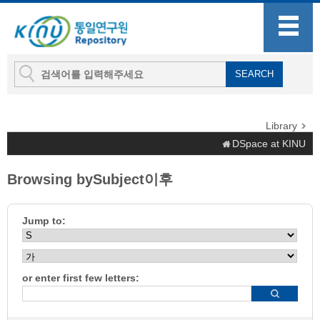
Library
DSpace at KINU
Browsing bySubject이후
Jump to:
or enter first few letters: