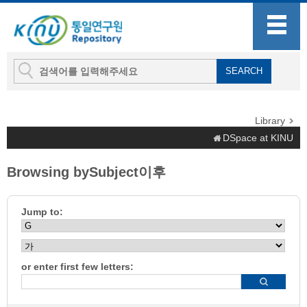
Library
DSpace at KINU
Browsing bySubject이후
Jump to:
or enter first few letters: