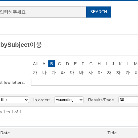
 bySubject이붕
All
A
B
C
D
E
F
G
H
I
J
K
L
M
가
나
다
라
마
바
사
아
자
차
카
st few letters:
In order:
Results/Page
s 1 to 1 of 1
 Date
Title