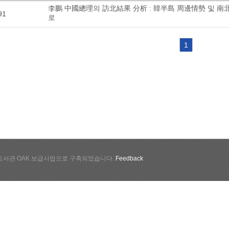
李鵬 中國總理의 訪北結果 分析 : 韓半島 周邊情勢 및 
91
로
1
서관 OAK 보급사업으로 구축되었습니다.
Feedback