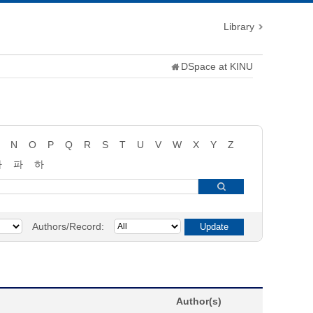
Library
DSpace at KINU
N
O
P
Q
R
S
T
U
V
W
X
Y
Z
타
파
하
Authors/Record:
Author(s)