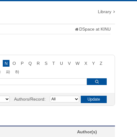
Library
DSpace at KINU
N
O
P
Q
R
S
T
U
V
W
X
Y
Z
타
파
하
Authors/Record:
Author(s)