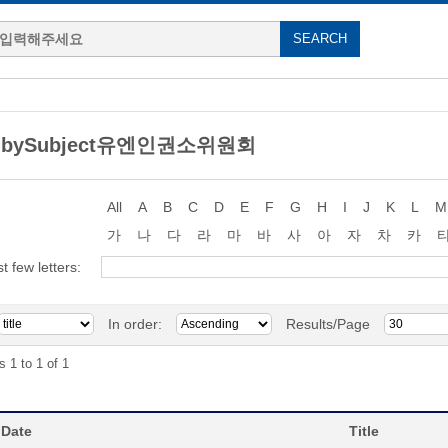
g bySubject유엔인권소위원회
All
A
B
C
D
E
F
G
H
I
J
K
L
M
가
나
다
라
마
바
사
아
자
차
카
st few letters:
In order:
Results/Page
s 1 to 1 of 1
 Date
Title